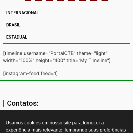
INTERNACIONAL
BRASIL
ESTADUAL
[timeline username="PortalCTB" theme="light"
width="100%" height="400" title="My Timeline"]
[instagram-feed feed=1]
Contatos:
secgeral@ctb.org.br
Usamos cookies em nosso site para fornecer a 
experiência mais relevante, lembrando suas preferências 
11 3874-0040