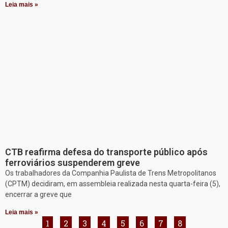
Leia mais »
CTB reafirma defesa do transporte público após
ferroviários suspenderem greve
Os trabalhadores da Companhia Paulista de Trens Metropolitanos
(CPTM) decidiram, em assembleia realizada nesta quarta-feira (5),
encerrar a greve que
Leia mais »
1
2
3
4
5
6
7
8