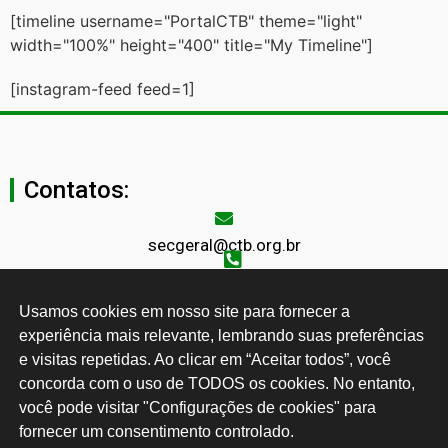
[timeline username="PortalCTB" theme="light"
width="100%" height="400" title="My Timeline"]
[instagram-feed feed=1]
Contatos:
secgeral@ctb.org.br
11 3874-0040
Usamos cookies em nosso site para fornecer a 
Rua Cardoso de Almeida, 1843, Sumaré São Paulo - SP -
experiência mais relevante, lembrando suas preferências 
Brasil CEP: 01251-001
e visitas repetidas. Ao clicar em “Aceitar todos”, você 
concorda com o uso de TODOS os cookies. No entanto, 
você pode visitar "Configurações de cookies" para 
Desenvolvido por:
fornecer um consentimento controlado.