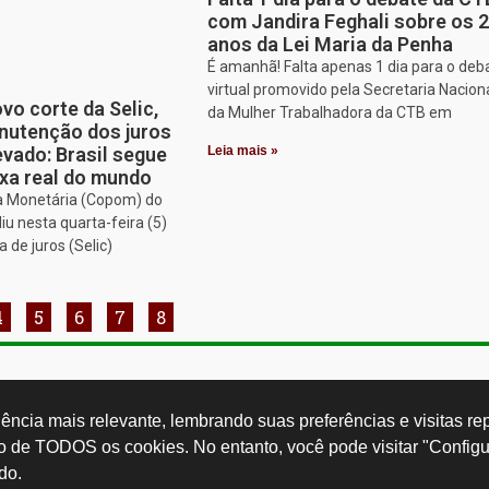
com Jandira Feghali sobre os 
anos da Lei Maria da Penha
É amanhã! Falta apenas 1 dia para o deb
virtual promovido pela Secretaria Nacion
o corte da Selic,
da Mulher Trabalhadora da CTB em
nutenção dos juros
vado: Brasil segue
Leia mais »
xa real do mundo
ca Monetária (Copom) do
iu nesta quarta-feira (5)
a de juros (Selic)
4
5
6
7
8
Rua Cardoso 
ctb.org.br
11 3874-0040
Paulo - SP -
ncia mais relevante, lembrando suas preferências e visitas repe
so de TODOS os cookies. No entanto, você pode visitar "Configu
do.
Desenvolvido por: