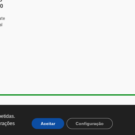
20
ate
al
de Almeida, 1843, Sumaré São
 Brasil CEP: 01251-001
tidas. 
rações 
Aceitar
Configuração