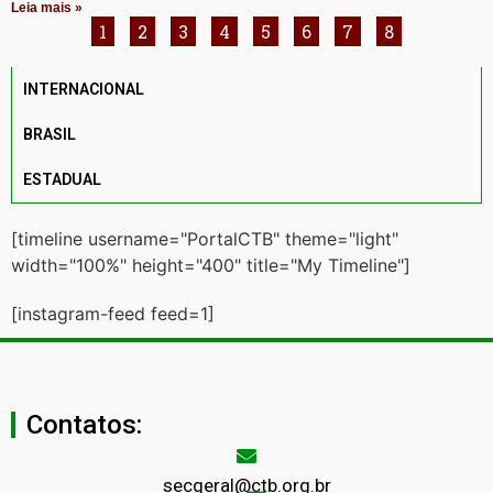
Leia mais »
1
2
3
4
5
6
7
8
INTERNACIONAL
BRASIL
ESTADUAL
[timeline username="PortalCTB" theme="light"
width="100%" height="400" title="My Timeline"]
[instagram-feed feed=1]
Contatos:
secgeral@ctb.org.br