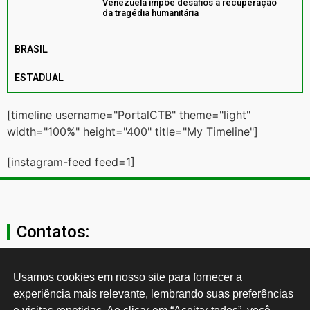
Venezuela impõe desafios à recuperação
da tragédia humanitária
BRASIL
ESTADUAL
[timeline username="PortalCTB" theme="light"
width="100%" height="400" title="My Timeline"]
[instagram-feed feed=1]
Contatos:
secgeral@ctb.org.br
Usamos cookies em nosso site para fornecer a 
experiência mais relevante, lembrando suas preferências 
11 3874-0040