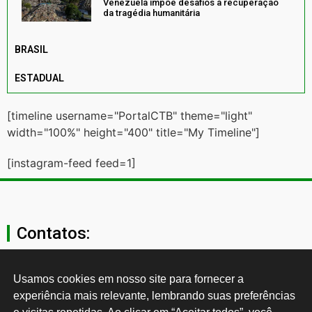
Venezuela impõe desafios à recuperação
da tragédia humanitária
BRASIL
ESTADUAL
[timeline username="PortalCTB" theme="light"
width="100%" height="400" title="My Timeline"]
[instagram-feed feed=1]
Contatos:
secgeral@ctb.org.br
Usamos cookies em nosso site para fornecer a 
experiência mais relevante, lembrando suas preferências 
11 3874-0040