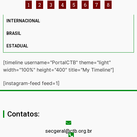
1
2
3
4
5
6
7
8
INTERNACIONAL
BRASIL
ESTADUAL
[timeline username="PortalCTB" theme="light"
width="100%" height="400" title="My Timeline"]
[instagram-feed feed=1]
Contatos:
secgeral@ctb.org.br