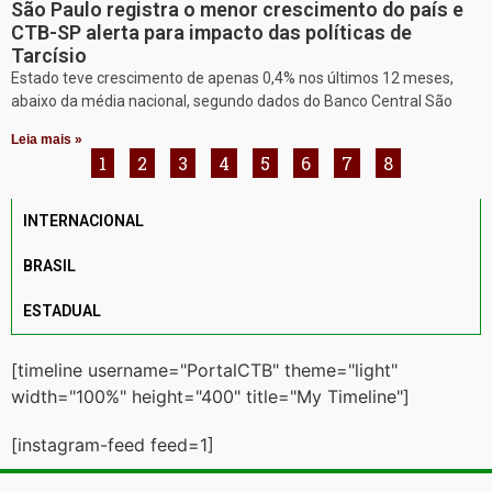
São Paulo registra o menor crescimento do país e
CTB-SP alerta para impacto das políticas de
Tarcísio
Estado teve crescimento de apenas 0,4% nos últimos 12 meses,
abaixo da média nacional, segundo dados do Banco Central São
Leia mais »
1
2
3
4
5
6
7
8
INTERNACIONAL
BRASIL
ESTADUAL
[timeline username="PortalCTB" theme="light"
width="100%" height="400" title="My Timeline"]
[instagram-feed feed=1]