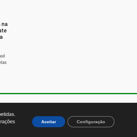
 na
ate
ta
sil
elas
de Almeida, 1843, Sumaré São
 Brasil CEP: 01251-001
tidas. 
rações 
Aceitar
Configuração