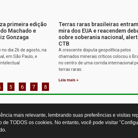
za primeira edição
Terras raras brasileiras entram
edo Machado e
mira dos EUA e reacendem deb
iz Gonzaga
sobre soberania nacional, aler
CTB
 no dia 26 de agosto, na
A crescente disputa geopolítica pelos
al, em São Paulo, e
chamados minerais críticos colocou o Bra
intelectual
no centro de uma corrida internacional p
terras raras.
Leia mais »
4
5
6
7
8
Rua Cardoso 
ctb.org.br
11 3874-0040
Paulo - SP -
ncia mais relevante, lembrando suas preferências e visitas repe
so de TODOS os cookies. No entanto, você pode visitar "Configu
do.
Desenvolvido por: