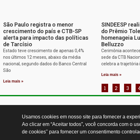
São Paulo registra o menor
SINDEESP reali
crescimento do país e CTB-SP
do Prêmio Tol
alerta para impacto das políticas
homenageia Lu
de Tarcísio
Belluzzo
Estado teve crescimento de apenas 0,4%
Cerimônia acontece
nos últimos 12 meses, abaixo da média
sede da CTB Nacion
nacional, segundo dados do Banco Central
celebra a trajetória 
São
Leia mais »
Leia mais »
1
2
3
Contatos:
secgeral@
Usamos cookies em nosso site para fornecer a experiê
Ao clicar em “Aceitar todos”, você concorda com o u
de cookies" para fornecer um consentimento controla