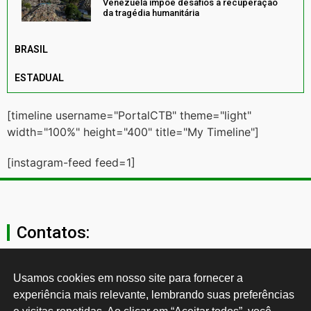
Venezuela impõe desafios à recuperação
da tragédia humanitária
BRASIL
ESTADUAL
[timeline username="PortalCTB" theme="light"
width="100%" height="400" title="My Timeline"]
[instagram-feed feed=1]
Contatos:
secgeral@ctb.org.br
Usamos cookies em nosso site para fornecer a 
experiência mais relevante, lembrando suas preferências 
11 3874-0040