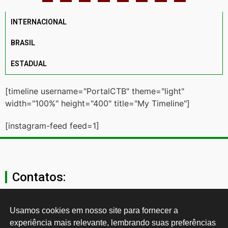
INTERNACIONAL
BRASIL
ESTADUAL
[timeline username="PortalCTB" theme="light"
width="100%" height="400" title="My Timeline"]
[instagram-feed feed=1]
Contatos:
secgeral@ctb.org.br
Usamos cookies em nosso site para fornecer a 
experiência mais relevante, lembrando suas preferências 
11 3874-0040