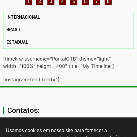
1
2
3
4
5
6
7
8
INTERNACIONAL
BRASIL
ESTADUAL
[timeline username="PortalCTB" theme="light"
width="100%" height="400" title="My Timeline"]
[instagram-feed feed=1]
Contatos:
secgeral@ctb.org.br
Usamos cookies em nosso site para fornecer a 