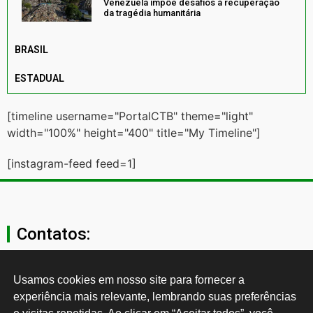
Venezuela impõe desafios à recuperação
da tragédia humanitária
BRASIL
ESTADUAL
[timeline username="PortalCTB" theme="light"
width="100%" height="400" title="My Timeline"]
[instagram-feed feed=1]
Contatos:
secgeral@ctb.org.br
Usamos cookies em nosso site para fornecer a 
experiência mais relevante, lembrando suas preferências 
11 3874-0040