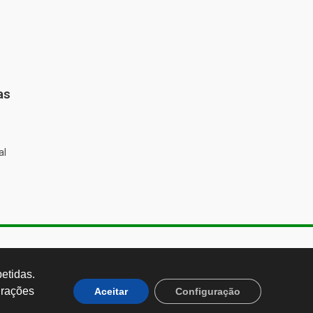
as
%
al
de Almeida, 1843, Sumaré São
 Brasil CEP: 01251-001
tidas. 
rações 
Aceitar
Configuração