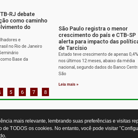
CTB-RJ debate
zação como caminho
olvimento do
São Paulo registra o menor
crescimento do país e CTB-SP
alhadores e
alerta para impacto das polític
asil no Rio de Janeiro
de Tarcísio
 Seminário
Estado teve crescimento de apenas 0,4
o como Base da
nos últimos 12 meses, abaixo da média
nacional, segundo dados do Banco Centr
São
Leia mais »
4
5
6
7
8
Rua Cardoso 
ctb.org.br
11 3874-0040
Paulo - SP -
ncia mais relevante, lembrando suas preferências e visitas repe
so de TODOS os cookies. No entanto, você pode visitar "Configu
do.
Desenvolvido por: