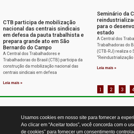
Seminário da 
reindustriali
CTB participa de mobilização
para o desenv
nacional das centrais sindicais
estado
em defesa da pauta trabalhista e
A Central dos Trab
prepara grande ato em São
Trabalhadoras do Br
Bernardo do Campo
(CTB-RJ) realiza o
A Central dos Trabalhadores e
“Reindustrializaçã
Trabalhadoras do Brasil (CTB) participa da
construção da mobilização nacional das
Leia mais »
centrais sindicais em defesa
Leia mais »
1
2
3
Contatos:
secgeral@
Usamos cookies em nosso site para fornecer a experiê
Ao clicar em “Aceitar todos”, você concorda com o u
de cookies" para fornecer um consentimento controla