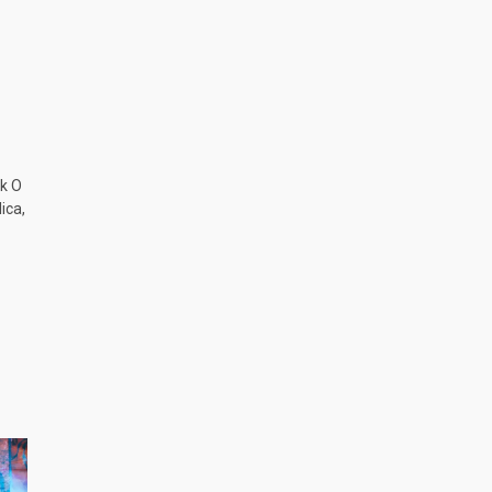
k O
ica,