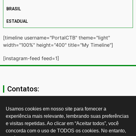
BRASIL
ESTADUAL
[timeline username="PortalCTB" theme="light"
width="100%" height="400" title="My Timeline"]
[instagram-feed feed=1]
Contatos:
secgeral@ctb.org.br
Usamos cookies em nosso site para fornecer a 
experiência mais relevante, lembrando suas preferências 
11 3874-0040
e visitas repetidas. Ao clicar em “Aceitar todos”, você 
concorda com o uso de TODOS os cookies. No entanto, 
Rua Cardoso de Almeida, 1843, Sumaré São Paulo - SP -