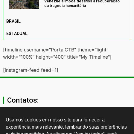
Venezuela impõe desafios à recuperação
da tragédia humanitária
BRASIL
ESTADUAL
[timeline username="PortalCTB" theme="light"
width="100%" height="400" title="My Timeline"]
[instagram-feed feed=1]
Contatos:
secgeral@ctb.org.br
Usamos cookies em nosso site para fornecer a 
experiência mais relevante, lembrando suas preferências 
11 3874-0040