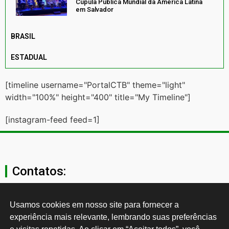
Cúpula Pública Mundial da América Latina
em Salvador
BRASIL
ESTADUAL
[timeline username="PortalCTB" theme="light"
width="100%" height="400" title="My Timeline"]
[instagram-feed feed=1]
Contatos:
secgeral@ctb.org.br
Usamos cookies em nosso site para fornecer a 
experiência mais relevante, lembrando suas preferências 
11 3874-0040