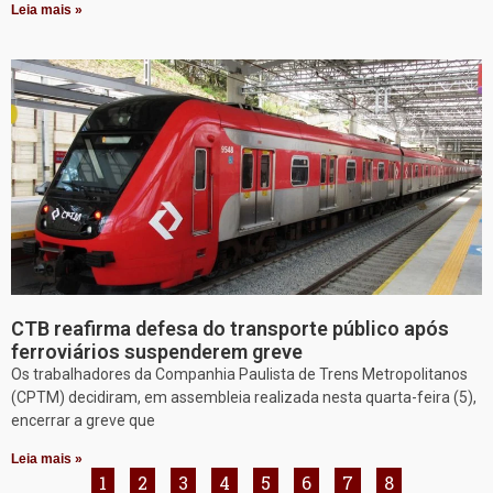
Leia mais »
CTB reafirma defesa do transporte público após
ferroviários suspenderem greve
Os trabalhadores da Companhia Paulista de Trens Metropolitanos
(CPTM) decidiram, em assembleia realizada nesta quarta-feira (5),
encerrar a greve que
Leia mais »
1
2
3
4
5
6
7
8