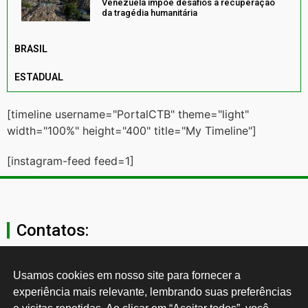
Venezuela impõe desafios à recuperação
da tragédia humanitária
BRASIL
ESTADUAL
[timeline username="PortalCTB" theme="light"
width="100%" height="400" title="My Timeline"]
[instagram-feed feed=1]
Contatos:
secgeral@ctb.org.br
Usamos cookies em nosso site para fornecer a 
experiência mais relevante, lembrando suas preferências 
11 3874-0040