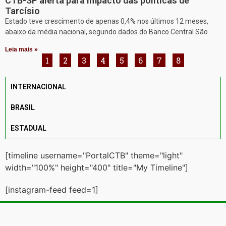
CTB-SP alerta para impacto das políticas de
Tarcísio
Estado teve crescimento de apenas 0,4% nos últimos 12 meses,
abaixo da média nacional, segundo dados do Banco Central São
Leia mais »
1
2
3
4
5
6
7
8
INTERNACIONAL
BRASIL
ESTADUAL
[timeline username="PortalCTB" theme="light"
width="100%" height="400" title="My Timeline"]
[instagram-feed feed=1]