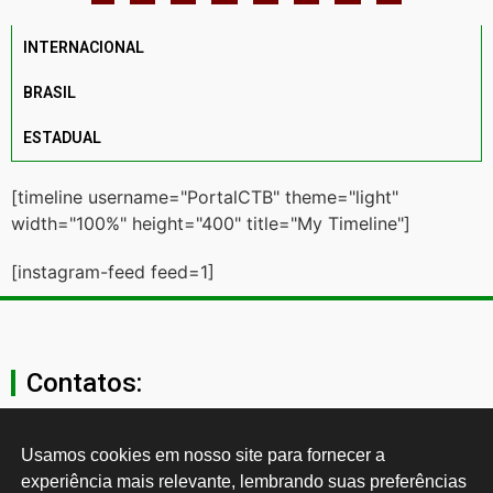
INTERNACIONAL
BRASIL
ESTADUAL
[timeline username="PortalCTB" theme="light"
width="100%" height="400" title="My Timeline"]
[instagram-feed feed=1]
Contatos:
secgeral@ctb.org.br
Usamos cookies em nosso site para fornecer a 
experiência mais relevante, lembrando suas preferências 
11 3874-0040