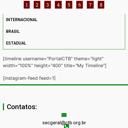
1
2
3
4
5
6
7
8
INTERNACIONAL
BRASIL
ESTADUAL
[timeline username="PortalCTB" theme="light"
width="100%" height="400" title="My Timeline"]
[instagram-feed feed=1]
Contatos:
secgeral@ctb.org.br