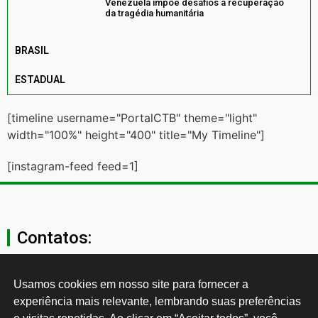
Venezuela impõe desafios à recuperação
da tragédia humanitária
BRASIL
ESTADUAL
[timeline username="PortalCTB" theme="light"
width="100%" height="400" title="My Timeline"]
[instagram-feed feed=1]
Contatos:
secgeral@ctb.org.br
Usamos cookies em nosso site para fornecer a 
experiência mais relevante, lembrando suas preferências 
11 3874-0040