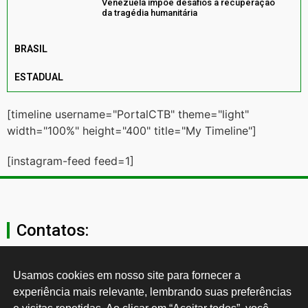
Venezuela impõe desafios à recuperação
da tragédia humanitária
BRASIL
ESTADUAL
[timeline username="PortalCTB" theme="light"
width="100%" height="400" title="My Timeline"]
[instagram-feed feed=1]
Contatos:
secgeral@ctb.org.br
Usamos cookies em nosso site para fornecer a 
experiência mais relevante, lembrando suas preferências 
11 3874-0040