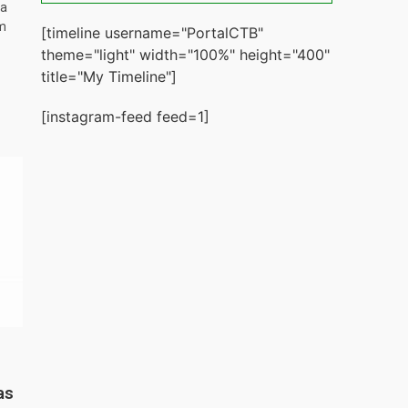
ta
m
[timeline username="PortalCTB"
theme="light" width="100%" height="400"
title="My Timeline"]
[instagram-feed feed=1]
as