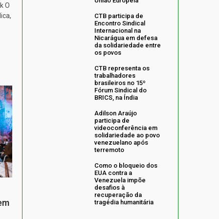
União Europeia
k O
ica,
CTB participa de
Encontro Sindical
Internacional na
Nicarágua em defesa
da solidariedade entre
os povos
CTB representa os
trabalhadores
brasileiros no 15º
Fórum Sindical do
BRICS, na Índia
Adilson Araújo
participa de
videoconferência em
solidariedade ao povo
venezuelano após
terremoto
Como o bloqueio dos
EUA contra a
Venezuela impõe
desafios à
recuperação da
 em
tragédia humanitária