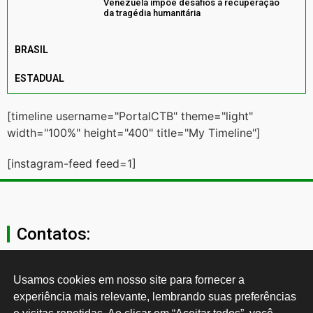
Venezuela impõe desafios à recuperação
da tragédia humanitária
BRASIL
ESTADUAL
[timeline username="PortalCTB" theme="light"
width="100%" height="400" title="My Timeline"]
[instagram-feed feed=1]
Contatos:
secgeral@ctb.org.br
Usamos cookies em nosso site para fornecer a 
experiência mais relevante, lembrando suas preferências 
11 3874-0040