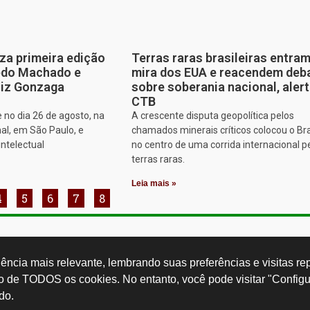
za primeira edição
Terras raras brasileiras entram
edo Machado e
mira dos EUA e reacendem deb
iz Gonzaga
sobre soberania nacional, aler
CTB
 no dia 26 de agosto, na
A crescente disputa geopolítica pelos
al, em São Paulo, e
chamados minerais críticos colocou o Bra
intelectual
no centro de uma corrida internacional p
terras raras.
Leia mais »
4
5
6
7
8
Rua Cardoso 
ctb.org.br
11 3874-0040
Paulo - SP -
ncia mais relevante, lembrando suas preferências e visitas repe
so de TODOS os cookies. No entanto, você pode visitar "Configu
do.
Desenvolvido por: