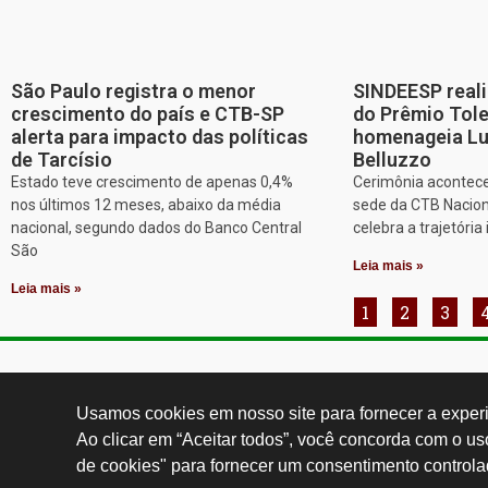
São Paulo registra o menor
SINDEESP reali
crescimento do país e CTB-SP
do Prêmio Tol
alerta para impacto das políticas
homenageia Lu
de Tarcísio
Belluzzo
Estado teve crescimento de apenas 0,4%
Cerimônia acontece
nos últimos 12 meses, abaixo da média
sede da CTB Nacion
nacional, segundo dados do Banco Central
celebra a trajetória 
São
Leia mais »
Leia mais »
1
2
3
Contatos:
secgeral@
Usamos cookies em nosso site para fornecer a experiê
Ao clicar em “Aceitar todos”, você concorda com o u
de cookies" para fornecer um consentimento controla