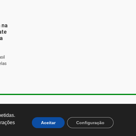
 na
ate
ta
sil
elas
de Almeida, 1843, Sumaré São
 Brasil CEP: 01251-001
tidas. 
rações 
Aceitar
Configuração