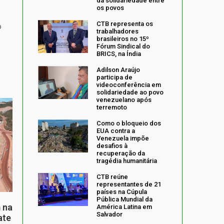
da solidariedade entre
os povos
CTB representa os
o
trabalhadores
brasileiros no 15º
Fórum Sindical do
BRICS, na Índia
Adilson Araújo
participa de
videoconferência em
solidariedade ao povo
venezuelano após
terremoto
Como o bloqueio dos
EUA contra a
Venezuela impõe
desafios à
recuperação da
tragédia humanitária
CTB reúne
representantes de 21
países na Cúpula
Pública Mundial da
 na
América Latina em
Salvador
ate