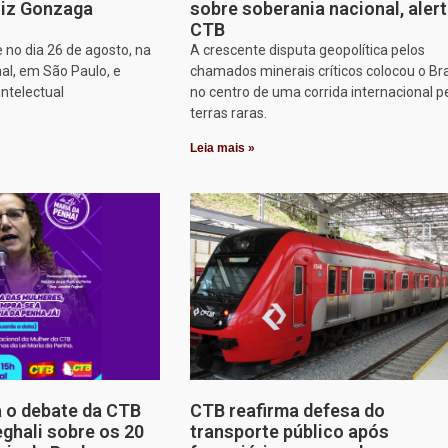
iz Gonzaga
sobre soberania nacional, aler
CTB
 no dia 26 de agosto, na
A crescente disputa geopolítica pelos
al, em São Paulo, e
chamados minerais críticos colocou o Bra
intelectual
no centro de uma corrida internacional p
terras raras.
Leia mais »
a o debate da CTB
CTB reafirma defesa do
ghali sobre os 20
transporte público após