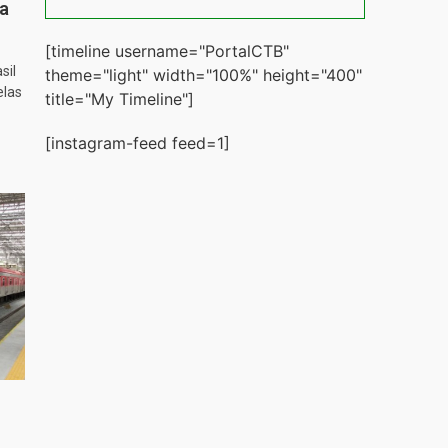
ta
[timeline username="PortalCTB"
sil
theme="light" width="100%" height="400"
elas
title="My Timeline"]
[instagram-feed feed=1]