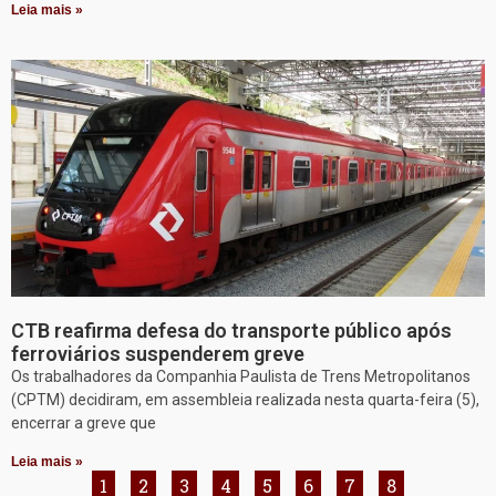
Leia mais »
CTB reafirma defesa do transporte público após
ferroviários suspenderem greve
Os trabalhadores da Companhia Paulista de Trens Metropolitanos
(CPTM) decidiram, em assembleia realizada nesta quarta-feira (5),
encerrar a greve que
Leia mais »
1
2
3
4
5
6
7
8