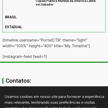
Cúpula Pública Mundial da América Latina
em Salvador
BRASIL
ESTADUAL
[timeline username="PortalCTB" theme="light"
width="100%" height="400" title="My Timeline"]
[instagram-feed feed=1]
Contatos:
secgeral@ctb.org.br
Usamos cookies em nosso site para fornecer a experiência 
mais relevante, lembrando suas preferências e visitas 
11 3874-0040