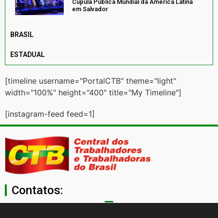
Cúpula Pública Mundial da América Latina
em Salvador
BRASIL
ESTADUAL
[timeline username="PortalCTB" theme="light"
width="100%" height="400" title="My Timeline"]
[instagram-feed feed=1]
Contatos:
secgeral@ctb.org.br