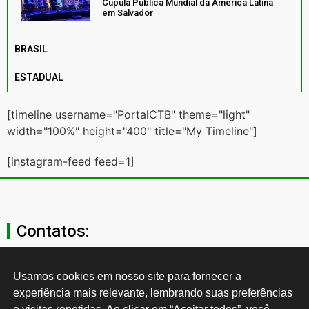
Cúpula Pública Mundial da América Latina
em Salvador
BRASIL
ESTADUAL
[timeline username="PortalCTB" theme="light"
width="100%" height="400" title="My Timeline"]
[instagram-feed feed=1]
Contatos:
secgeral@ctb.org.br
Usamos cookies em nosso site para fornecer a 
experiência mais relevante, lembrando suas preferências 
11 3874-0040