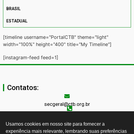
BRASIL
ESTADUAL
[timeline username="PortalCTB" theme="light"
width="100%" height="400" title="My Timeline"]
[instagram-feed feed=1]
Contatos:
secgeral@ctb.org.br
11 3874-0040
Usamos cookies em nosso site para fornecer a 
Rua Cardoso de Almeida, 1843, Sumaré São Paulo - SP -
experiência mais relevante, lembrando suas preferências 