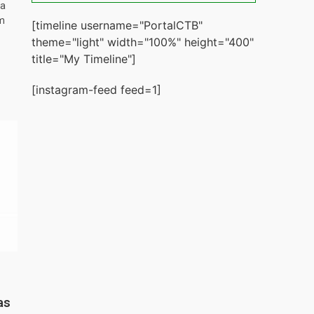
ta
m
[timeline username="PortalCTB"
theme="light" width="100%" height="400"
title="My Timeline"]
[instagram-feed feed=1]
as