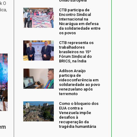
União Europeia
k O
ica,
CTB participa de
Encontro Sindical
Internacional na
Nicarágua em defesa
da solidariedade entre
os povos
CTB representa os
trabalhadores
brasileiros no 15º
Fórum Sindical do
BRICS, na Índia
Adilson Araújo
participa de
videoconferência em
solidariedade ao povo
venezuelano após
terremoto
Como o bloqueio dos
EUA contra a
Venezuela impõe
desafios à
recuperação da
 em
tragédia humanitária