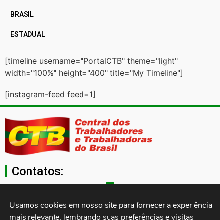
BRASIL
ESTADUAL
[timeline username="PortalCTB" theme="light"
width="100%" height="400" title="My Timeline"]
[instagram-feed feed=1]
Contatos:
secgeral@ctb.org.br
Usamos cookies em nosso site para fornecer a experiência 
mais relevante, lembrando suas preferências e visitas 
11 3874-0040