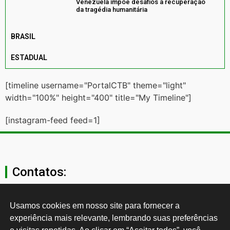
Venezuela impõe desafios à recuperação
da tragédia humanitária
BRASIL
ESTADUAL
[timeline username="PortalCTB" theme="light"
width="100%" height="400" title="My Timeline"]
[instagram-feed feed=1]
Contatos:
secgeral@ctb.org.br
Usamos cookies em nosso site para fornecer a 
experiência mais relevante, lembrando suas preferências 
11 3874-0040