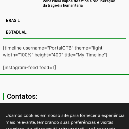
Venezuela impõe desafios à recuperação
da tragédia humanitária
BRASIL
ESTADUAL
[timeline username="PortalCTB" theme="light"
width="100%" height="400" title="My Timeline"]
[instagram-feed feed=1]
Contatos:
secgeral@ctb.org.br
Usamos cookies em nosso site para fornecer a experiência 
mais relevante, lembrando suas preferências e visitas 
11 3874-0040