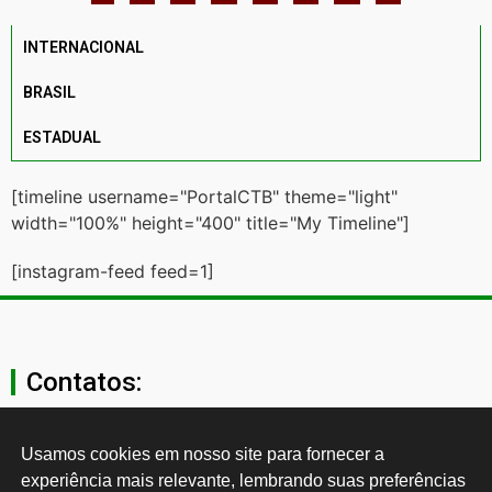
INTERNACIONAL
BRASIL
ESTADUAL
[timeline username="PortalCTB" theme="light"
width="100%" height="400" title="My Timeline"]
[instagram-feed feed=1]
Contatos:
secgeral@ctb.org.br
Usamos cookies em nosso site para fornecer a 
experiência mais relevante, lembrando suas preferências 
11 3874-0040