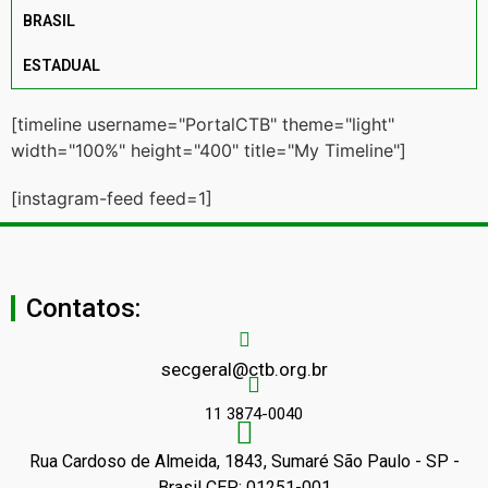
BRASIL
ESTADUAL
[timeline username="PortalCTB" theme="light"
width="100%" height="400" title="My Timeline"]
[instagram-feed feed=1]
Contatos:
secgeral@ctb.org.br
11 3874-0040
Rua Cardoso de Almeida, 1843, Sumaré São Paulo - SP -
Brasil CEP: 01251-001