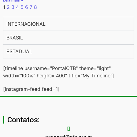
Leia mais »
1
2
3
4
5
6
7
8
INTERNACIONAL
BRASIL
ESTADUAL
[timeline username="PortalCTB" theme="light"
width="100%" height="400" title="My Timeline"]
[instagram-feed feed=1]
Contatos:
secgeral@ctb.org.br