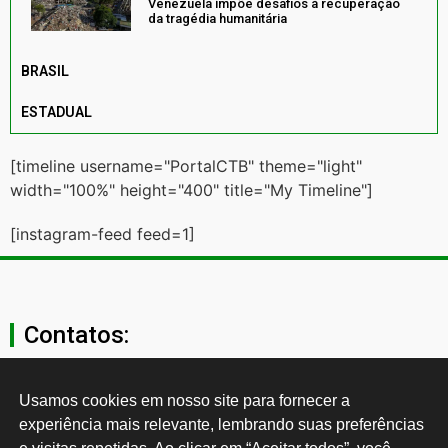
Venezuela impõe desafios à recuperação
da tragédia humanitária
BRASIL
ESTADUAL
[timeline username="PortalCTB" theme="light"
width="100%" height="400" title="My Timeline"]
[instagram-feed feed=1]
Contatos:
secgeral@ctb.org.br
Usamos cookies em nosso site para fornecer a 
experiência mais relevante, lembrando suas preferências 
11 3874-0040