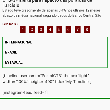
CTB-SP alerta para impacto das políticas de
Tarcísio
Estado teve crescimento de apenas 0,4% nos últimos 12 meses,
abaixo da média nacional, segundo dados do Banco Central São
Leia mais »
1
2
3
4
5
6
7
8
INTERNACIONAL
BRASIL
ESTADUAL
[timeline username="PortalCTB" theme="light"
width="100%" height="400" title="My Timeline"]
[instagram-feed feed=1]