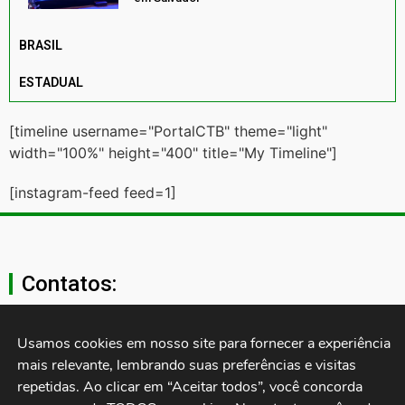
BRASIL
ESTADUAL
[timeline username="PortalCTB" theme="light"
width="100%" height="400" title="My Timeline"]
[instagram-feed feed=1]
Contatos:
secgeral@ctb.org.br
Usamos cookies em nosso site para fornecer a experiência 
mais relevante, lembrando suas preferências e visitas 
11 3874-0040
repetidas. Ao clicar em “Aceitar todos”, você concorda 