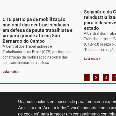
Seminário da 
reindustriali
CTB participa de mobilização
para o desenv
nacional das centrais sindicais
estado
em defesa da pauta trabalhista e
A Central dos Trab
prepara grande ato em São
Trabalhadoras do Br
Bernardo do Campo
(CTB-RJ) realiza o
A Central dos Trabalhadores e
“Reindustrializaçã
Trabalhadoras do Brasil (CTB) participa da
construção da mobilização nacional das
Leia mais »
centrais sindicais em defesa
Leia mais »
1
2
3
Contatos:
secgeral@
Usamos cookies em nosso site para fornecer a experiê
Ao clicar em “Aceitar todos”, você concorda com o u
de cookies" para fornecer um consentimento controla