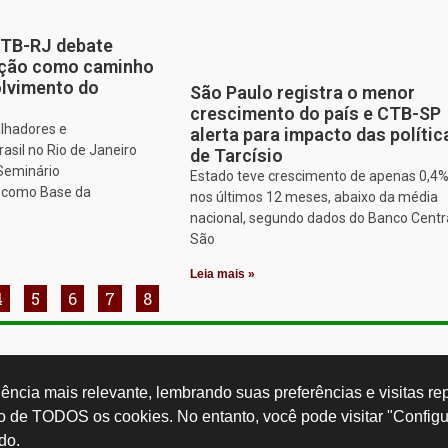
CTB-RJ debate
zação como caminho
olvimento do
São Paulo registra o menor
crescimento do país e CTB-SP
alhadores e
alerta para impacto das polític
asil no Rio de Janeiro
de Tarcísio
 Seminário
Estado teve crescimento de apenas 0,4
o como Base da
nos últimos 12 meses, abaixo da média
nacional, segundo dados do Banco Centr
São
Leia mais »
4
5
6
7
8
Rua Cardoso 
ctb.org.br
11 3874-0040
Paulo - SP -
ncia mais relevante, lembrando suas preferências e visitas repe
so de TODOS os cookies. No entanto, você pode visitar "Configu
do.
Desenvolvido por: