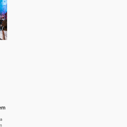
 em
ta
m