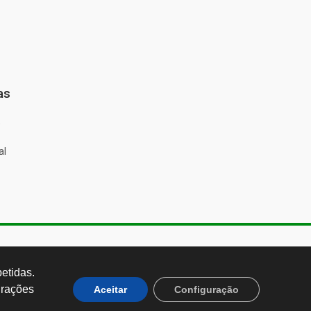
as
%
al
de Almeida, 1843, Sumaré São
 Brasil CEP: 01251-001
tidas. 
rações 
Aceitar
Configuração