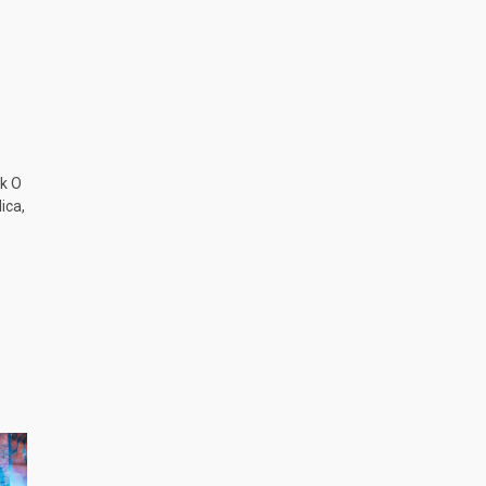
k O
ica,