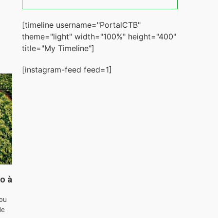
[timeline username="PortalCTB"
theme="light" width="100%" height="400"
title="My Timeline"]
[instagram-feed feed=1]
o à
hou
de