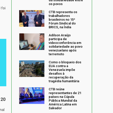
da solidariedade entre
os povos
 foi
CTB representa os
trabalhadores
brasileiros no 15º
Fórum Sindical do
BRICS, na Índia
Adilson Araújo
participa de
videoconferência em
solidariedade ao povo
venezuelano após
terremoto
Como o bloqueio dos
EUA contra a
Venezuela impõe
desafios à
recuperação da
tragédia humanitária
CTB reúne
representantes de 21
países na Cúpula
 20
Pública Mundial da
América Latina em
Salvador
nal