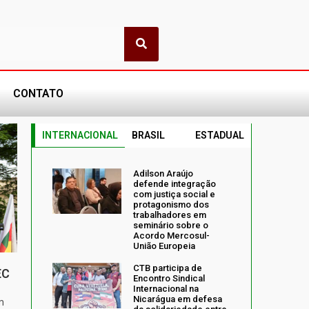
CONTATO
INTERNACIONAL
BRASIL
ESTADUAL
Adilson Araújo
defende integração
com justiça social e
protagonismo dos
trabalhadores em
seminário sobre o
Acordo Mercosul-
União Europeia
CTB participa de
EC
Encontro Sindical
Internacional na
Nicarágua em defesa
m