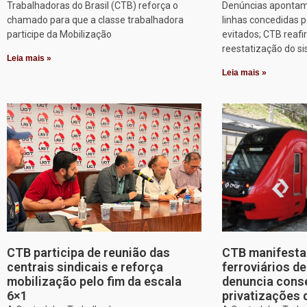
Trabalhadoras do Brasil (CTB) reforça o
Denúncias apontam
chamado para que a classe trabalhadora
linhas concedidas p
participe da Mobilização
evitados; CTB reafi
reestatização do s
Leia mais »
Leia mais »
CTB participa de reunião das
CTB manifesta 
centrais sindicais e reforça
ferroviários d
mobilização pelo fim da escala
denuncia cons
6×1
privatizações 