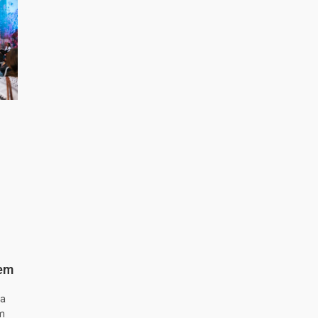
 em
ta
m