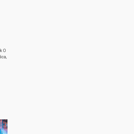
k O
ica,