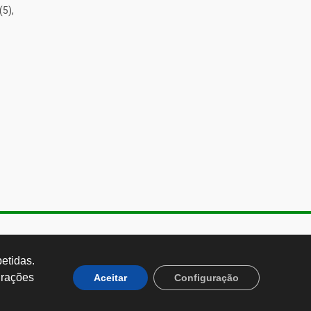
(5),
de Almeida, 1843, Sumaré São
 Brasil CEP: 01251-001
tidas. 
rações 
Aceitar
Configuração