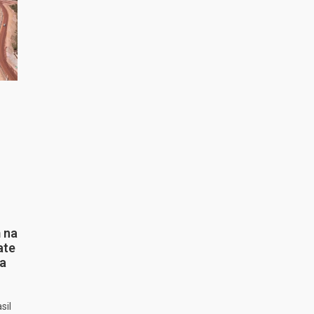
 na
ate
ta
sil