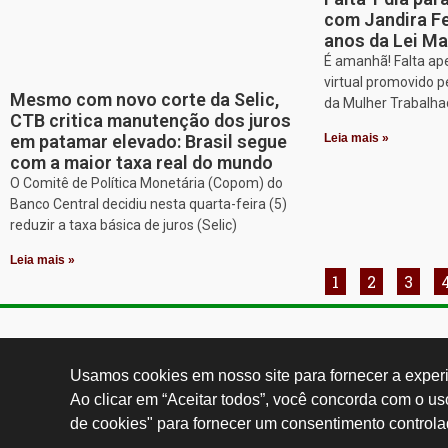
com Jandira Fe
anos da Lei Ma
É amanhã! Falta ap
virtual promovido p
Mesmo com novo corte da Selic,
da Mulher Trabalh
CTB critica manutenção dos juros
em patamar elevado: Brasil segue
Leia mais »
com a maior taxa real do mundo
O Comitê de Política Monetária (Copom) do
Banco Central decidiu nesta quarta-feira (5)
reduzir a taxa básica de juros (Selic)
Leia mais »
1
2
3
Contatos:
secgeral@
Usamos cookies em nosso site para fornecer a experiê
Ao clicar em “Aceitar todos”, você concorda com o u
de cookies" para fornecer um consentimento controla