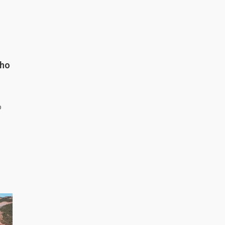
nho
o