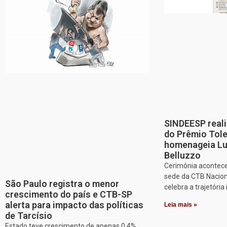
SINDEESP reali
do Prêmio Tol
homenageia Lu
Belluzzo
Cerimônia acontece
sede da CTB Nacion
São Paulo registra o menor
celebra a trajetória 
crescimento do país e CTB-SP
alerta para impacto das políticas
Leia mais »
de Tarcísio
Estado teve crescimento de apenas 0,4%