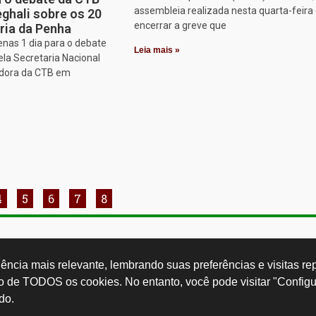
assembleia realizada nesta quarta-feira 
ghali sobre os 20
encerrar a greve que
ria da Penha
enas 1 dia para o debate
Leia mais »
ela Secretaria Nacional
adora da CTB em
4
5
6
7
8
Rua Cardoso 
ctb.org.br
11 3874-0040
Paulo - SP -
ncia mais relevante, lembrando suas preferências e visitas repe
so de TODOS os cookies. No entanto, você pode visitar "Configu
do.
Desenvolvido por: