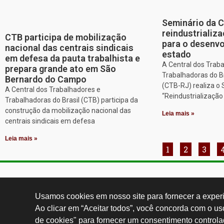
Seminário da 
reindustriali
CTB participa de mobilização
para o desenv
nacional das centrais sindicais
estado
em defesa da pauta trabalhista e
A Central dos Trab
prepara grande ato em São
Trabalhadoras do Br
Bernardo do Campo
(CTB-RJ) realiza o
A Central dos Trabalhadores e
“Reindustrializaçã
Trabalhadoras do Brasil (CTB) participa da
construção da mobilização nacional das
Leia mais »
centrais sindicais em defesa
Leia mais »
1
2
3
Contatos:
secgeral@
Usamos cookies em nosso site para fornecer a experiê
Ao clicar em “Aceitar todos”, você concorda com o u
de cookies" para fornecer um consentimento controla