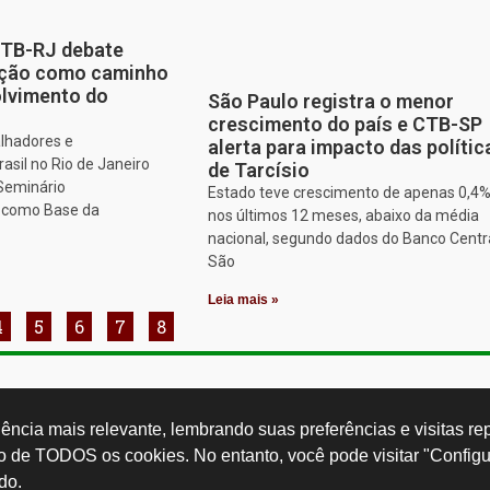
CTB-RJ debate
zação como caminho
olvimento do
São Paulo registra o menor
crescimento do país e CTB-SP
alhadores e
alerta para impacto das polític
asil no Rio de Janeiro
de Tarcísio
 Seminário
Estado teve crescimento de apenas 0,4
o como Base da
nos últimos 12 meses, abaixo da média
nacional, segundo dados do Banco Centr
São
Leia mais »
4
5
6
7
8
Rua Cardoso 
ctb.org.br
11 3874-0040
Paulo - SP -
ncia mais relevante, lembrando suas preferências e visitas repe
so de TODOS os cookies. No entanto, você pode visitar "Configu
do.
Desenvolvido por: