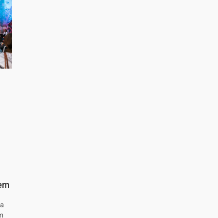
 em
ta
m