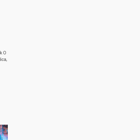
k O
ica,