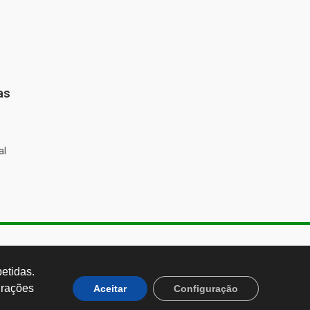
as
%
al
de Almeida, 1843, Sumaré São
 Brasil CEP: 01251-001
tidas. 
rações 
Aceitar
Configuração