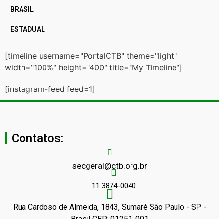
BRASIL
ESTADUAL
[timeline username="PortalCTB" theme="light"
width="100%" height="400" title="My Timeline"]
[instagram-feed feed=1]
Contatos:
secgeral@ctb.org.br
11 3874-0040
Rua Cardoso de Almeida, 1843, Sumaré São Paulo - SP -
Brasil CEP: 01251-001