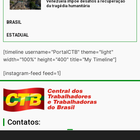
Venezuela impõe desafios à recuperação
da tragédia humanitária
BRASIL
ESTADUAL
[timeline username="PortalCTB" theme="light"
width="100%" height="400" title="My Timeline"]
[instagram-feed feed=1]
Contatos:
secgeral@ctb.org.br