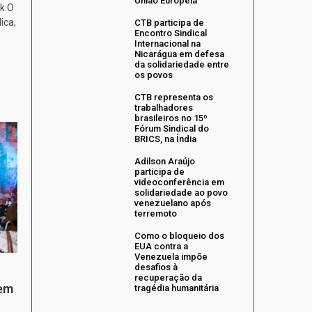
União Europeia
k O
ica,
CTB participa de
Encontro Sindical
Internacional na
Nicarágua em defesa
da solidariedade entre
os povos
CTB representa os
trabalhadores
brasileiros no 15º
Fórum Sindical do
BRICS, na Índia
Adilson Araújo
participa de
videoconferência em
solidariedade ao povo
venezuelano após
terremoto
Como o bloqueio dos
EUA contra a
Venezuela impõe
desafios à
recuperação da
 em
tragédia humanitária