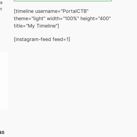
ta
m
[timeline username="PortalCTB"
theme="light" width="100%" height="400"
title="My Timeline"]
[instagram-feed feed=1]
as