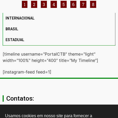
1
2
3
4
5
6
7
8
INTERNACIONAL
BRASIL
ESTADUAL
[timeline username="PortalCTB" theme="light"
width="100%" height="400" title="My Timeline"]
[instagram-feed feed=1]
Contatos:
secgeral@ctb.org.br
Usamos cookies em nosso site para fornecer a 